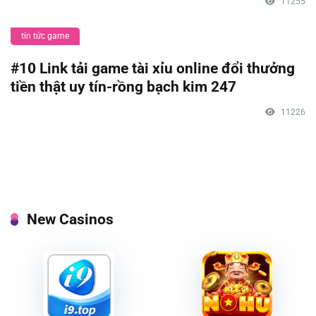
11255
tin tức game
#10 Link tải game tài xỉu online đổi thưởng
tiền thật uy tín-rồng bạch kim 247
11226
New Casinos