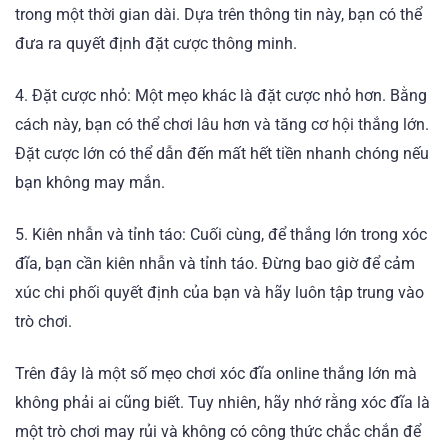
trong một thời gian dài. Dựa trên thông tin này, bạn có thể
đưa ra quyết định đặt cược thông minh.
4. Đặt cược nhỏ: Một mẹo khác là đặt cược nhỏ hơn. Bằng
cách này, bạn có thể chơi lâu hơn và tăng cơ hội thắng lớn.
Đặt cược lớn có thể dẫn đến mất hết tiền nhanh chóng nếu
bạn không may mắn.
5. Kiên nhẫn và tỉnh táo: Cuối cùng, để thắng lớn trong xóc
đĩa, bạn cần kiên nhẫn và tỉnh táo. Đừng bao giờ để cảm
xúc chi phối quyết định của bạn và hãy luôn tập trung vào
trò chơi.
Trên đây là một số mẹo chơi xóc đĩa online thắng lớn mà
không phải ai cũng biết. Tuy nhiên, hãy nhớ rằng xóc đĩa là
một trò chơi may rủi và không có công thức chắc chắn để