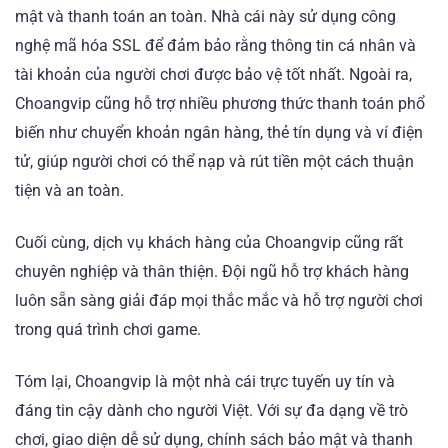
mật và thanh toán an toàn. Nhà cái này sử dụng công
nghệ mã hóa SSL để đảm bảo rằng thông tin cá nhân và
tài khoản của người chơi được bảo vệ tốt nhất. Ngoài ra,
Choangvip cũng hỗ trợ nhiều phương thức thanh toán phổ
biến như chuyển khoản ngân hàng, thẻ tín dụng và ví điện
tử, giúp người chơi có thể nạp và rút tiền một cách thuận
tiện và an toàn.
Cuối cùng, dịch vụ khách hàng của Choangvip cũng rất
chuyên nghiệp và thân thiện. Đội ngũ hỗ trợ khách hàng
luôn sẵn sàng giải đáp mọi thắc mắc và hỗ trợ người chơi
trong quá trình chơi game.
Tóm lại, Choangvip là một nhà cái trực tuyến uy tín và
đáng tin cậy dành cho người Việt. Với sự đa dạng về trò
chơi, giao diện dễ sử dụng, chính sách bảo mật và thanh