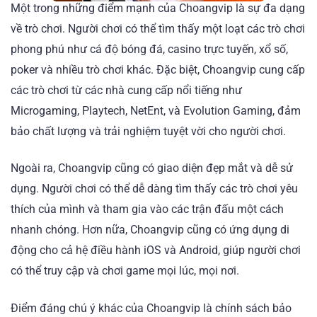
Một trong những điểm mạnh của Choangvip là sự đa dạng
về trò chơi. Người chơi có thể tìm thấy một loạt các trò chơi
phong phú như cá độ bóng đá, casino trực tuyến, xổ số,
poker và nhiều trò chơi khác. Đặc biệt, Choangvip cung cấp
các trò chơi từ các nhà cung cấp nổi tiếng như
Microgaming, Playtech, NetEnt, và Evolution Gaming, đảm
bảo chất lượng và trải nghiệm tuyệt vời cho người chơi.
Ngoài ra, Choangvip cũng có giao diện đẹp mắt và dễ sử
dụng. Người chơi có thể dễ dàng tìm thấy các trò chơi yêu
thích của mình và tham gia vào các trận đấu một cách
nhanh chóng. Hơn nữa, Choangvip cũng có ứng dụng di
động cho cả hệ điều hành iOS và Android, giúp người chơi
có thể truy cập và chơi game mọi lúc, mọi nơi.
Điểm đáng chú ý khác của Choangvip là chính sách bảo