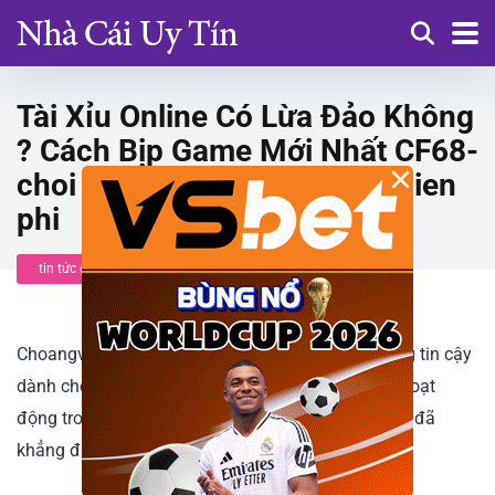
Tài Xỉu Online Có Lừa Đảo Không
? Cách Bịp Game Mới Nhất CF68-
×
choi bai tien len mien nam mien
phi
tin tức game
Choangvip là một nhà cái trực tuyến uy tín và đáng tin cậy
dành cho người Việt. Với nhiều năm kinh nghiệm hoạt
động trong lĩnh vực cá cược trực tuyến, Choangvip đã
khẳng định được vị thế của mình trên thị trường.