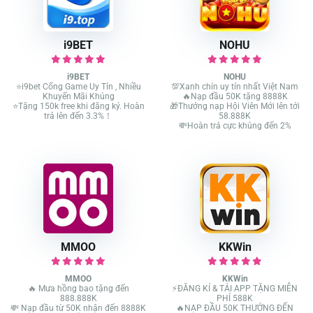
i9BET
NOHU
i9BET
NOHU
⭐️i9bet Cổng Game Uy Tín , Nhiều
💯Xanh chín uy tín nhất Việt Nam
Khuyến Mãi Khủng
🔥Nạp đầu 50K tặng 8888K
⭐️Tặng 150k free khi đăng ký. Hoàn
🎁Thưởng nạp Hội Viên Mới lên tới
trả lên đến 3.3%！
58.888K
💸Hoàn trả cực khủng đến 2%
MMOO
KKWin
MMOO
KKWin
🔥 Mưa hồng bao tặng đến
⚡️ĐĂNG KÍ & TẢI APP TẶNG MIỄN
888.888K
PHÍ 588K
💸 Nạp đầu từ 50K nhận đến 8888K
🔥NẠP ĐẦU 50K THƯỞNG ĐẾN