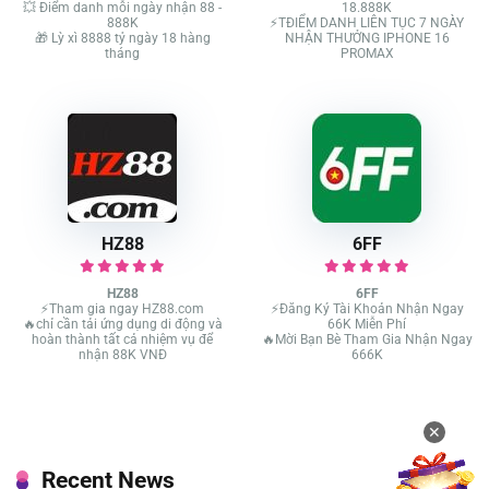
💥 Điểm danh mỗi ngày nhận 88 -
18.888K
888K
⚡️TĐIỂM DANH LIÊN TỤC 7 NGÀY
🎁 Lỳ xì 8888 tỷ ngày 18 hàng
NHẬN THƯỞNG IPHONE 16
tháng
PROMAX
HZ88
6FF
HZ88
6FF
⚡Tham gia ngay HZ88.com
⚡Đăng Ký Tài Khoản Nhận Ngay
🔥chỉ cần tải ứng dụng di động và
66K Miễn Phí
hoàn thành tất cả nhiệm vụ để
🔥Mời Bạn Bè Tham Gia Nhận Ngay
nhận 88K VNĐ
666K
✕
Recent News