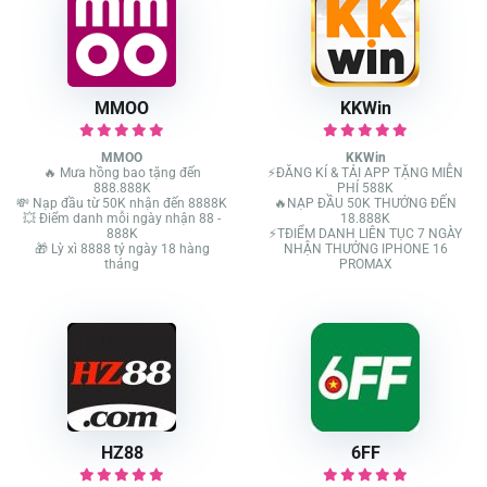
MMOO
KKWin
MMOO
KKWin
🔥 Mưa hồng bao tặng đến
⚡️ĐĂNG KÍ & TẢI APP TẶNG MIỄN
888.888K
PHÍ 588K
💸 Nạp đầu từ 50K nhận đến 8888K
🔥NẠP ĐẦU 50K THƯỞNG ĐẾN
💥 Điểm danh mỗi ngày nhận 88 -
18.888K
888K
⚡️TĐIỂM DANH LIÊN TỤC 7 NGÀY
🎁 Lỳ xì 8888 tỷ ngày 18 hàng
NHẬN THƯỞNG IPHONE 16
tháng
PROMAX
HZ88
6FF