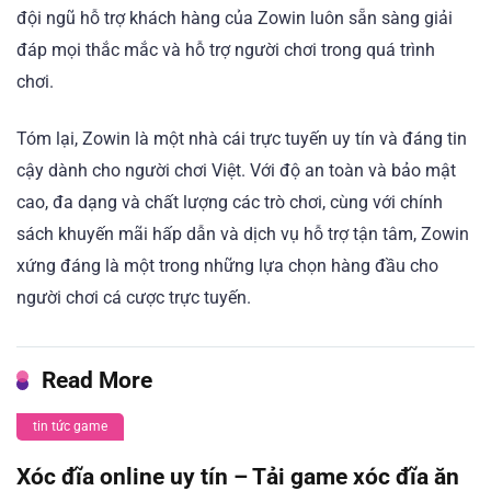
đội ngũ hỗ trợ khách hàng của Zowin luôn sẵn sàng giải
đáp mọi thắc mắc và hỗ trợ người chơi trong quá trình
chơi.
Tóm lại, Zowin là một nhà cái trực tuyến uy tín và đáng tin
cậy dành cho người chơi Việt. Với độ an toàn và bảo mật
cao, đa dạng và chất lượng các trò chơi, cùng với chính
sách khuyến mãi hấp dẫn và dịch vụ hỗ trợ tận tâm, Zowin
xứng đáng là một trong những lựa chọn hàng đầu cho
người chơi cá cược trực tuyến.
Read More
tin tức game
Xóc đĩa online uy tín – Tải game xóc đĩa ăn