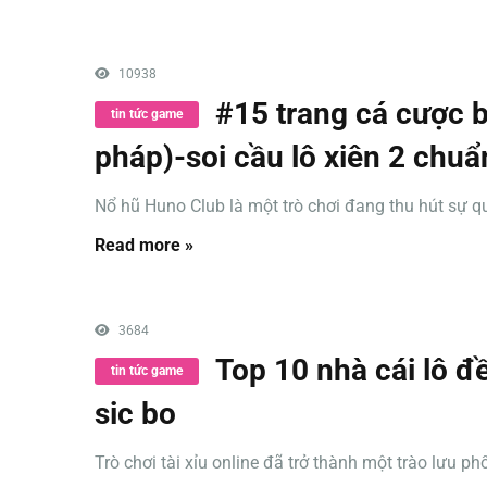
10938
#15 trang cá cược b
tin tức game
pháp)-soi cầu lô xiên 2 chuẩ
Nổ hũ Huno Club là một trò chơi đang thu hút sự qu
Read more »
3684
Top 10 nhà cái lô đề
tin tức game
sic bo
Trò chơi tài xỉu online đã trở thành một trào lưu p