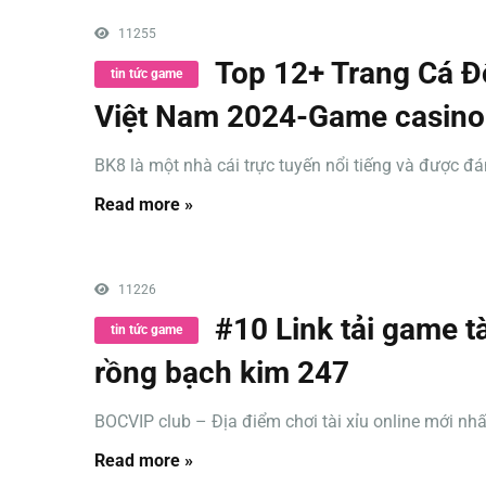
11255
Top 12+ Trang Cá Đ
tin tức game
Việt Nam 2024-Game casino
BK8 là một nhà cái trực tuyến nổi tiếng và được đá
Read more »
11226
#10 Link tải game tà
tin tức game
rồng bạch kim 247
BOCVIP club – Địa điểm chơi tài xỉu online mới n
Read more »