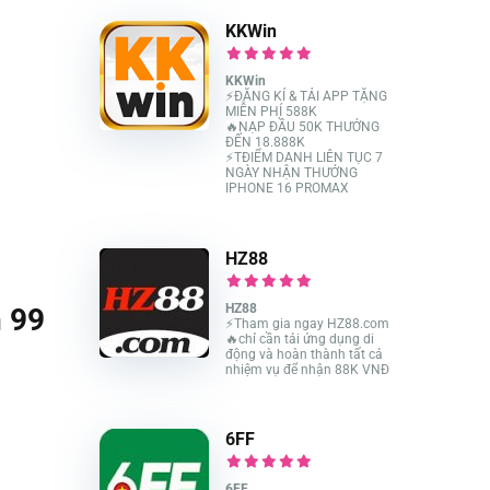
KKWin
KKWin
⚡️ĐĂNG KÍ & TẢI APP TẶNG
MIỄN PHÍ 588K
🔥NẠP ĐẦU 50K THƯỞNG
ĐẾN 18.888K
⚡️TĐIỂM DANH LIÊN TỤC 7
NGÀY NHẬN THƯỞNG
IPHONE 16 PROMAX
HZ88
HZ88
n 99
⚡Tham gia ngay HZ88.com
🔥chỉ cần tải ứng dụng di
động và hoàn thành tất cả
nhiệm vụ để nhận 88K VNĐ
6FF
6FF