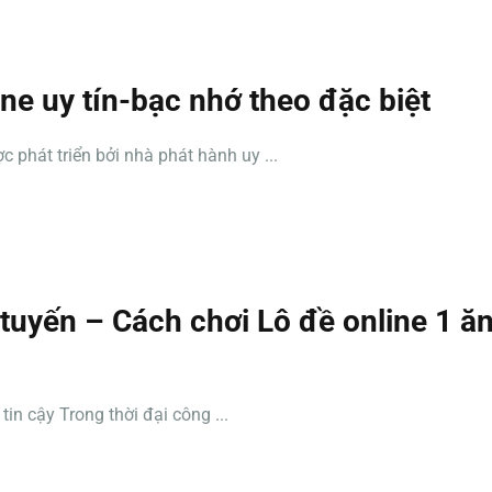
ine uy tín-bạc nhớ theo đặc biệt
phát triển bởi nhà phát hành uy ...
tuyến – Cách chơi Lô đề online 1 ă
in cậy Trong thời đại công ...