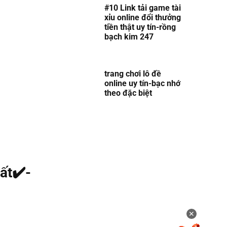
#10 Link tải game tài
xỉu online đổi thưởng
tiền thật uy tín-rồng
bạch kim 247
trang chơi lô đề
online uy tín-bạc nhớ
theo đặc biệt
ất✔️-
✕