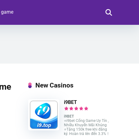
c game
New Casinos
ame
i9BET
i9BET
⭐️i9bet Cổng Game Uy Tín ,
Nhiều Khuyến Mãi Khủng
⭐️Tặng 150k free khi đăng
ký. Hoàn trả lên đến 3.3%！