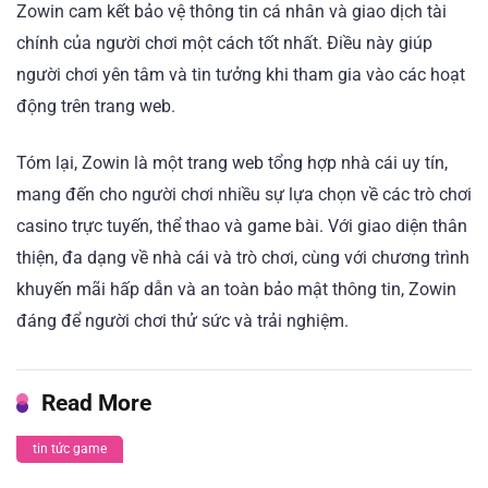
Zowin cam kết bảo vệ thông tin cá nhân và giao dịch tài
chính của người chơi một cách tốt nhất. Điều này giúp
người chơi yên tâm và tin tưởng khi tham gia vào các hoạt
động trên trang web.
Tóm lại, Zowin là một trang web tổng hợp nhà cái uy tín,
mang đến cho người chơi nhiều sự lựa chọn về các trò chơi
casino trực tuyến, thể thao và game bài. Với giao diện thân
thiện, đa dạng về nhà cái và trò chơi, cùng với chương trình
khuyến mãi hấp dẫn và an toàn bảo mật thông tin, Zowin
đáng để người chơi thử sức và trải nghiệm.
Read More
tin tức game