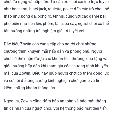
chơi đa dạng và hấp dẫn. Từ các trò chơi casino trực tuyến
như baccarat, blackjack, roulette, poker đến các trò chơi thể
thao như bóng đá, bóng rổ, tennis, cùng với các game bài
phổ biến như tiến lên, phỏm, tá lả, ba cây, người chơi có thể
tận hưởng những trải nghiệm giải trí tuyệt vời.
Đặc biệt, Zowin còn cung cấp cho người chơi những
chương trình khuyến mãi hấp dẫn và phong phú. Người
chơi có thể nhận được các khoản tiền thưởng, quà tặng và
giải thưởng hấp dẫn khi tham gia các chương trình khuyến
mãi của Zowin. Điều này giúp người chơi có thêm động lực
và cơ hội để tăng cường kinh nghiệm chơi game và tìm
kiếm những khoản thắng lớn.
Ngoài ra, Zowin cũng đảm bảo an toàn và bảo mật thông
tin cá nhân của người chơi. Với hệ thống bảo mật tiên tiến,