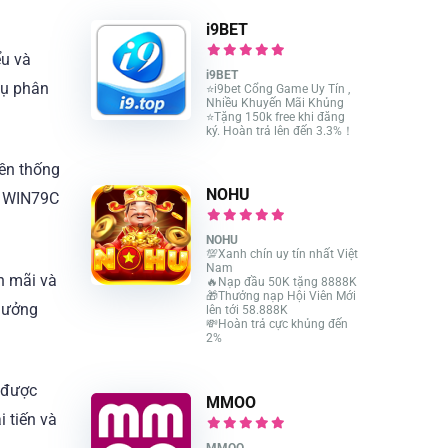
i9BET
ểu và
i9BET
cụ phân
⭐️i9bet Cổng Game Uy Tín ,
Nhiều Khuyến Mãi Khủng
⭐️Tặng 150k free khi đăng
ký. Hoàn trả lên đến 3.3%！
yền thống
NOHU
t, WIN79C
NOHU
💯Xanh chín uy tín nhất Việt
Nam
n mãi và
🔥Nạp đầu 50K tặng 8888K
🎁Thưởng nạp Hội Viên Mới
thưởng
lên tới 58.888K
💸Hoàn trả cực khủng đến
2%
 được
MMOO
 tiến và