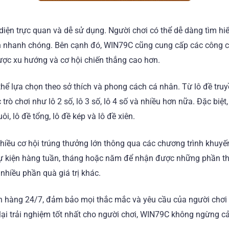
iện trực quan và dễ sử dụng. Người chơi có thể dễ dàng tìm hi
ách nhanh chóng. Bên cạnh đó, WIN79C cũng cung cấp các công 
được xu hướng và cơ hội chiến thắng cao hơn.
 thể lựa chọn theo sở thích và phong cách cá nhân. Từ lô đề tru
 trò chơi như lô 2 số, lô 3 số, lô 4 số và nhiều hơn nữa. Đặc biệ
i, lô đề tổng, lô đề kép và lô đề xiên.
iều cơ hội trúng thưởng lớn thông qua các chương trình khuyế
c sự kiện hàng tuần, tháng hoặc năm để nhận được những phần 
 nhiều phần quà giá trị khác.
h hàng 24/7, đảm bảo mọi thắc mắc và yêu cầu của người chơi
ại trải nghiệm tốt nhất cho người chơi, WIN79C không ngừng cải