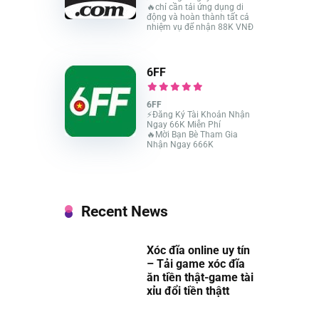
🔥chỉ cần tải ứng dụng di
động và hoàn thành tất cả
nhiệm vụ để nhận 88K VNĐ
6FF
6FF
⚡Đăng Ký Tài Khoản Nhận
Ngay 66K Miễn Phí
🔥Mời Bạn Bè Tham Gia
Nhận Ngay 666K
Recent News
Xóc đĩa online uy tín
– Tải game xóc đĩa
ăn tiền thật-game tài
xỉu đổi tiền thậtt