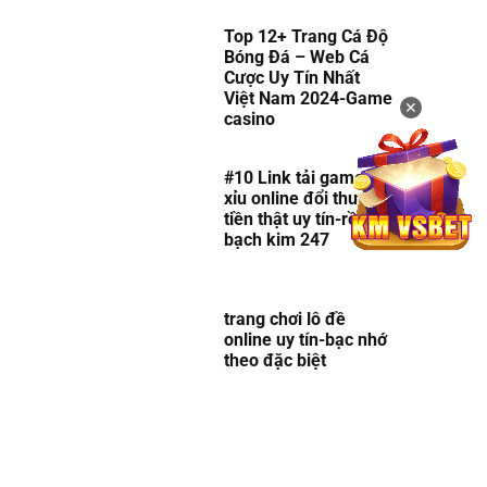
Top 12+ Trang Cá Độ
Bóng Đá – Web Cá
Cược Uy Tín Nhất
Việt Nam 2024-Game
✕
casino
#10 Link tải game tài
xỉu online đổi thưởng
tiền thật uy tín-rồng
bạch kim 247
trang chơi lô đề
online uy tín-bạc nhớ
theo đặc biệt