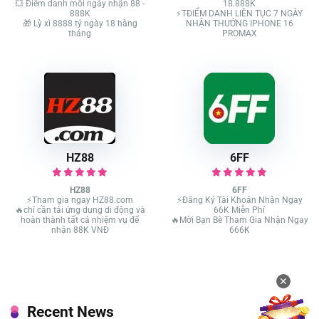
💥 Điểm danh mỗi ngày nhận 88 -
18.888K
888K
⚡️TĐIỂM DANH LIÊN TỤC 7 NGÀY
🎁 Lỳ xì 8888 tỷ ngày 18 hàng
NHẬN THƯỞNG IPHONE 16
tháng
PROMAX
HZ88
6FF
HZ88
6FF
⚡Tham gia ngay HZ88.com
⚡Đăng Ký Tài Khoản Nhận Ngay
🔥chỉ cần tải ứng dụng di động và
66K Miễn Phí
hoàn thành tất cả nhiệm vụ để
🔥Mời Bạn Bè Tham Gia Nhận Ngay
nhận 88K VNĐ
666K
✕
Recent News