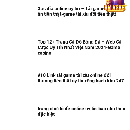
Xóc đĩa online uy tín – Tải game xóc đĩa
ăn tiền thật-game tài xỉu đổi tiền thậtt
Top 12+ Trang Cá Độ Bóng Đá – Web Cá
Cược Uy Tín Nhất Việt Nam 2024-Game
casino
#10 Link tải game tài xỉu online đổi
thưởng tiền thật uy tín-rồng bạch kim 247
trang chơi lô đề online uy tín-bạc nhớ theo
đặc biệt