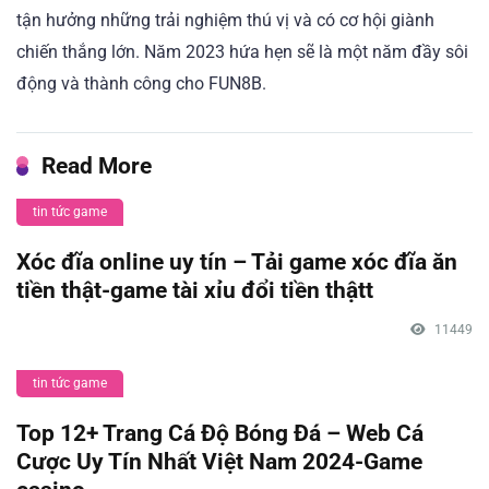
tận hưởng những trải nghiệm thú vị và có cơ hội giành
chiến thắng lớn. Năm 2023 hứa hẹn sẽ là một năm đầy sôi
động và thành công cho FUN8B.
Read More
tin tức game
Xóc đĩa online uy tín – Tải game xóc đĩa ăn
tiền thật-game tài xỉu đổi tiền thậtt
11449
tin tức game
Top 12+ Trang Cá Độ Bóng Đá – Web Cá
Cược Uy Tín Nhất Việt Nam 2024-Game