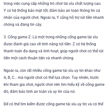
trong việc cung cấp những trò chơi tài xỉu chất lượng cao.
Y có hệ thống bảo mật tốt, đảm bảo an toàn thông tin cá
nhân của người chơi. Ngoài ra, Y cũng hỗ trợ rút tiền nhanh
chóng và đáng tin cậy.
3. Cổng game Z: Là một trong những cổng game tài xỉu
được đánh giá cao về tính năng rút tiền. Z có hệ thống
thanh toán đa dạng và linh hoạt, giúp người chơi có thể rút
tiền một cách thuận tiện và nhanh chóng.
Ngoài ra, còn rất nhiều cổng game tài xỉu uy tín khác như
A, B, C… mà người chơi có thể lựa chọn. Tuy nhiên, trước
khi tham gia chơi, người chơi nên tìm hiểu kỹ về cổng game
đó, đảm bảo tính an toàn và uy tín của nó.
Để có thể tìm kiếm được cổng game tài xỉu uy tín và có thể