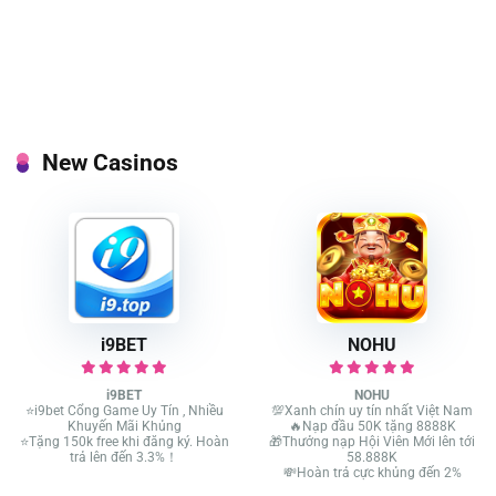
New Casinos
i9BET
NOHU
i9BET
NOHU
⭐️i9bet Cổng Game Uy Tín , Nhiều
💯Xanh chín uy tín nhất Việt Nam
Khuyến Mãi Khủng
🔥Nạp đầu 50K tặng 8888K
⭐️Tặng 150k free khi đăng ký. Hoàn
🎁Thưởng nạp Hội Viên Mới lên tới
trả lên đến 3.3%！
58.888K
💸Hoàn trả cực khủng đến 2%