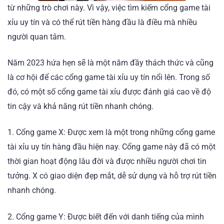
từ những trò chơi này. Vì vậy, việc tìm kiếm cổng game tài
xỉu uy tín và có thể rút tiền hàng đầu là điều mà nhiều
người quan tâm.
Năm 2023 hứa hẹn sẽ là một năm đầy thách thức và cũng
là cơ hội để các cổng game tài xỉu uy tín nổi lên. Trong số
đó, có một số cổng game tài xỉu được đánh giá cao về độ
tin cậy và khả năng rút tiền nhanh chóng.
1. Cổng game X: Được xem là một trong những cổng game
tài xỉu uy tín hàng đầu hiện nay. Cổng game này đã có một
thời gian hoạt động lâu đời và được nhiều người chơi tin
tưởng. X có giao diện đẹp mắt, dễ sử dụng và hỗ trợ rút tiền
nhanh chóng.
2. Cổng game Y: Được biết đến với danh tiếng của mình