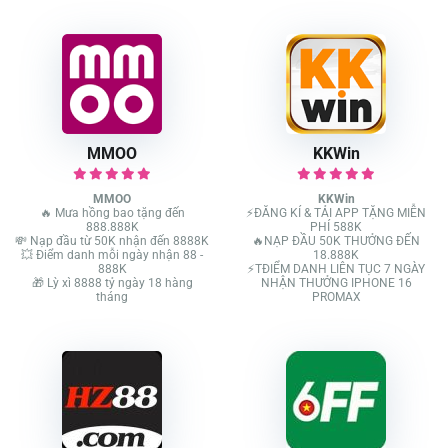
MMOO
KKWin
MMOO
KKWin
🔥 Mưa hồng bao tặng đến
⚡️ĐĂNG KÍ & TẢI APP TẶNG MIỄN
888.888K
PHÍ 588K
💸 Nạp đầu từ 50K nhận đến 8888K
🔥NẠP ĐẦU 50K THƯỞNG ĐẾN
💥 Điểm danh mỗi ngày nhận 88 -
18.888K
888K
⚡️TĐIỂM DANH LIÊN TỤC 7 NGÀY
🎁 Lỳ xì 8888 tỷ ngày 18 hàng
NHẬN THƯỞNG IPHONE 16
tháng
PROMAX