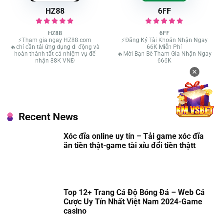
HZ88
6FF
HZ88
6FF
⚡Tham gia ngay HZ88.com
⚡Đăng Ký Tài Khoản Nhận Ngay
🔥chỉ cần tải ứng dụng di động và
66K Miễn Phí
hoàn thành tất cả nhiệm vụ để
🔥Mời Bạn Bè Tham Gia Nhận Ngay
nhận 88K VNĐ
666K
✕
Recent News
Xóc đĩa online uy tín – Tải game xóc đĩa
ăn tiền thật-game tài xỉu đổi tiền thậtt
Top 12+ Trang Cá Độ Bóng Đá – Web Cá
Cược Uy Tín Nhất Việt Nam 2024-Game
casino