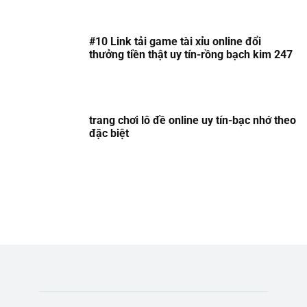
#10 Link tải game tài xỉu online đổi
thưởng tiền thật uy tín-rồng bạch kim 247
trang chơi lô đề online uy tín-bạc nhớ theo
đặc biệt