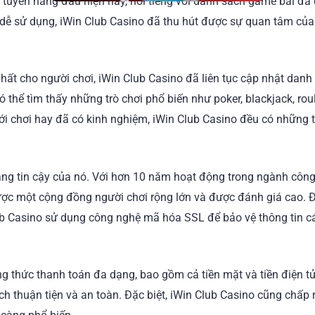
 tuyến hàng đầu hiện nay, nổi tiếng với danh sách game bài đa
dễ sử dụng, iWin Club Casino đã thu hút được sự quan tâm của 
hất cho người chơi, iWin Club Casino đã liên tục cập nhật danh
thể tìm thấy những trò chơi phổ biến như poker, blackjack, roul
mới chơi hay đã có kinh nghiệm, iWin Club Casino đều có những t
 đáng tin cậy của nó. Với hơn 10 năm hoạt động trong ngành côn
 được một cộng đồng người chơi rộng lớn và được đánh giá cao.
lub Casino sử dụng công nghệ mã hóa SSL để bảo vệ thông tin c
g thức thanh toán đa dạng, bao gồm cả tiền mặt và tiền điện tử
ch thuận tiện và an toàn. Đặc biệt, iWin Club Casino cũng chấp