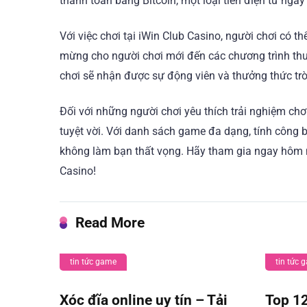
thanh toán bằng Bitcoin, một loại tiền điện tử ngày
Với việc chơi tại iWin Club Casino, người chơi có
mừng cho người chơi mới đến các chương trình th
chơi sẽ nhận được sự động viên và thưởng thức trò
Đối với những người chơi yêu thích trải nghiệm chơ
tuyệt vời. Với danh sách game đa dạng, tính công 
không làm bạn thất vọng. Hãy tham gia ngay hôm n
Casino!
Read More
tin tức game
tin tức 
Xóc đĩa online uy tín – Tải
Top 1