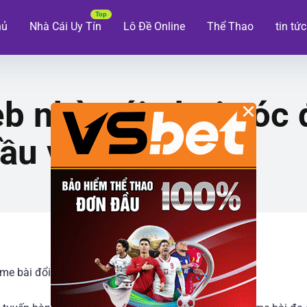
hủ
Nhà Cái Uy Tín
Lô Đề Online
Thể Thao
tin tứ
b nhà cái chơi xóc đ
×
cầu vàng 7777
game bài đổi thưởng hấp dẫn