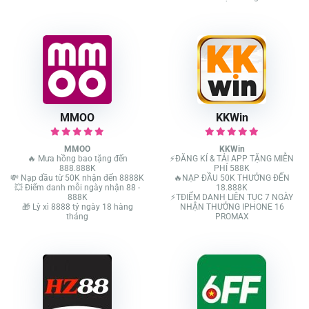
MMOO
KKWin
MMOO
KKWin
🔥 Mưa hồng bao tặng đến
⚡️ĐĂNG KÍ & TẢI APP TẶNG MIỄN
888.888K
PHÍ 588K
💸 Nạp đầu từ 50K nhận đến 8888K
🔥NẠP ĐẦU 50K THƯỞNG ĐẾN
💥 Điểm danh mỗi ngày nhận 88 -
18.888K
888K
⚡️TĐIỂM DANH LIÊN TỤC 7 NGÀY
🎁 Lỳ xì 8888 tỷ ngày 18 hàng
NHẬN THƯỞNG IPHONE 16
tháng
PROMAX