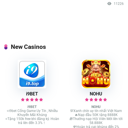
11226
New Casinos
i9BET
NOHU
i9BET
NOHU
⭐️i9bet Cổng Game Uy Tín , Nhiều
💯Xanh chín uy tín nhất Việt Nam
Khuyến Mãi Khủng
🔥Nạp đầu 50K tặng 8888K
⭐️Tặng 150k free khi đăng ký. Hoàn
🎁Thưởng nạp Hội Viên Mới lên tới
trả lên đến 3.3%！
58.888K
💸Hoàn trả cực khủng đến 2%