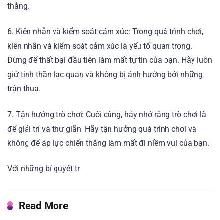
thắng.
6. Kiên nhẫn và kiểm soát cảm xúc: Trong quá trình chơi,
kiên nhẫn và kiểm soát cảm xúc là yếu tố quan trọng.
Đừng để thất bại đầu tiên làm mất tự tin của bạn. Hãy luôn
giữ tinh thần lạc quan và không bị ảnh hưởng bởi những
trận thua.
7. Tận hưởng trò chơi: Cuối cùng, hãy nhớ rằng trò chơi là
để giải trí và thư giãn. Hãy tận hưởng quá trình chơi và
không để áp lực chiến thắng làm mất đi niềm vui của bạn.
Với những bí quyết tr
Read More