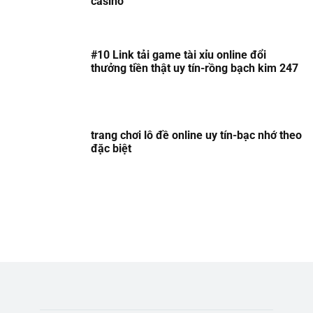
casino
#10 Link tải game tài xỉu online đổi
thưởng tiền thật uy tín-rồng bạch kim 247
trang chơi lô đề online uy tín-bạc nhớ theo
đặc biệt