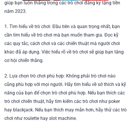
giúp bạn luôn thắng trong các trò chơi đăng ký tặng tiền
năm 2023.
1. Tìm hiểu về trò chơi: Đầu tiên và quan trọng nhất, bạn
cần tìm hiểu về trò chơi mà bạn muốn tham gia. Đọc kỹ
các quy tắc, cách chơi và các chiến thuật mà người chơi
khác đã áp dụng. Việc hiểu rõ về trò chơi sẽ giúp bạn tăng
cơ hội chiến thắng.
2. Lựa chọn trò chơi phù hợp: Không phải trò chơi nào
cũng phù hợp với mọi người. Hãy tìm hiểu về sở thích và kỹ
năng của bạn để chọn trò chơi phù hợp. Nếu bạn thích các
trò chơi chiến thuật, hãy tìm kiếm các trò chơi như poker
hay blackjack. Nếu bạn thích may mắn hơn, hãy thử các trò
chơi như roulette hay slot machine.