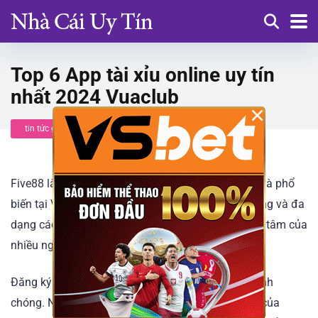
Top 6 App tài xỉu online uy tín
nhất 2024 Vuaclub
×
tin tức game
Five88 là một trang web cá cược trực tuyến uy tín và phổ
biến tại Việt Nam. Với giao diện đẹp mắt, dễ sử dụng và đa
dạng các trò chơi, Five88 đã thu hút được sự quan tâm của
nhiều người chơi.
Đăng ký tài khoản trên Five88 rất đơn giản và nhanh
chóng. Người chơi chỉ cần truy cập vào trang web của