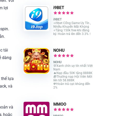
iến. Với
i9BET
m lợi
i9BET
⭐️i9bet Cổng Game Uy Tín ,
Nhiều Khuyến Mãi Khủng
spin.
⭐️Tặng 150k free khi đăng
ký. Hoàn trả lên đến 3.3%！
ẫn.
c tải
NOHU
dễ dàng
NOHU
💯Xanh chín uy tín nhất Việt
Nam
🔥Nạp đầu 50K tặng 8888K
🎁Thưởng nạp Hội Viên Mới
 thể lựa
lên tới 58.888K
💸Hoàn trả cực khủng đến
ack, và
2%
MMOO
khoản và
g, hoặc