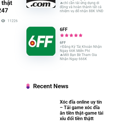
 thật
🔥chỉ cần tải ứng dụng di
động và hoàn thành tất cả
247
nhiệm vụ để nhận 88K VNĐ
11226
6FF
6FF
⚡Đăng Ký Tài Khoản Nhận
Ngay 66K Miễn Phí
🔥Mời Bạn Bè Tham Gia
Nhận Ngay 666K
Recent News
Xóc đĩa online uy tín
– Tải game xóc đĩa
ăn tiền thật-game tài
xỉu đổi tiền thậtt