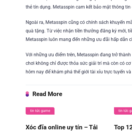
thẻ tín dụng. Metasspin cam kết bảo mật thông tin 
Ngoài ra, Metasspin cũng có chính sách khuyến mã
quà tặng. Từ việc nhận tiền thưởng đăng ký mới, t
Metasspin luôn mang đến những ưu đãi hấp dẫn ch
Với những ưu điểm trên, Metasspin đang trở thành 
chơi không chỉ được thỏa sức giải trí mà còn có cơ
hôm nay để khám phá thế giới tài xỉu trực tuyến và
Read More
tin tức game
tin tức 
Xóc đĩa online uy tín – Tải
Top 1