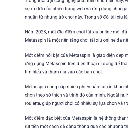
Trong thời đại công nghệ phát triển như hiện nay, v
sự ra đời của nhiều trang web và ứng dụng chơi game
nhuận từ những trò chơi này. Trong số đó, tài xỉu l
Năm 2023, một địa điểm chơi tài xỉu online mới đã
Metasspin là một nền tảng chơi tài xỉu online đa 
Một điểm nổi bật của Metasspin là giao diện đẹp m
ứng dụng Metasspin trên điện thoại di động để tham 
tìm hiểu và tham gia vào các bàn chơi.
Metasspin cung cấp nhiều phiên bản tài xỉu khác nh
chọn theo sở thích và trình độ của mình. Ngoài ra,
roulette, giúp người chơi có nhiều sự lựa chọn và t
Một điểm đặc biệt của Metasspin là hệ thống thanh 
rút tiền một cách dễ dàng thông qua các phương t