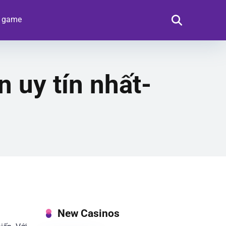
c game
n uy tín nhất-
New Casinos