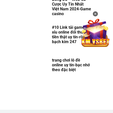
Cược Uy Tín Nhất
Việt Nam 2024-Game
casino
✕
#10 Link tải game tài
xỉu online đổi thưởng
tiền thật uy tín-rồng
bạch kim 247
trang chơi lô đề
online uy tín-bạc nhớ
theo đặc biệt