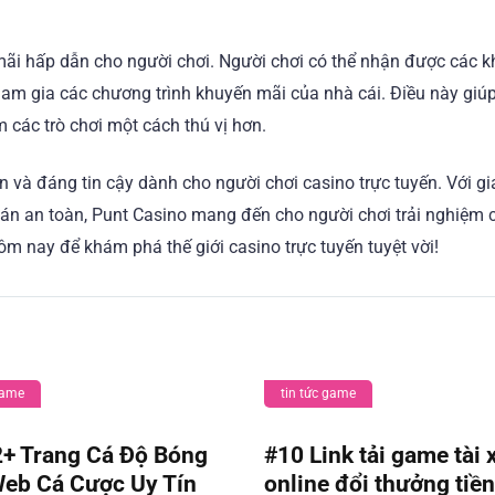
mãi hấp dẫn cho người chơi. Người chơi có thể nhận được các 
tham gia các chương trình khuyến mãi của nhà cái. Điều này giú
m các trò chơi một cách thú vị hơn.
ín và đáng tin cậy dành cho người chơi casino trực tuyến. Với gi
oán an toàn, Punt Casino mang đến cho người chơi trải nghiệm 
ôm nay để khám phá thế giới casino trực tuyến tuyệt vời!
game
tin tức game
2+ Trang Cá Độ Bóng
#10 Link tải game tài 
Web Cá Cược Uy Tín
online đổi thưởng tiền