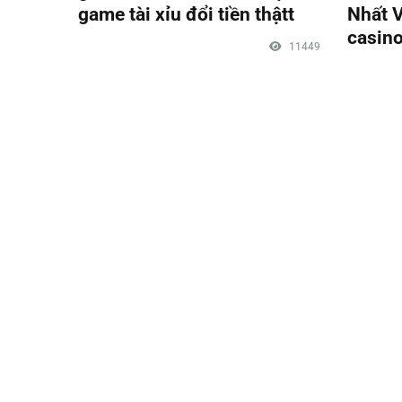
game tài xỉu đổi tiền thậtt
Nhất 
casin
11449