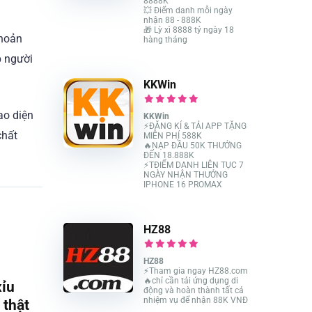
8888K
💥 Điểm danh mỗi ngày
nhận 88 - 888K
🎁 Lỳ xì 8888 tỷ ngày 18
khoản
hàng tháng
p người
KKWin
ao diện
KKWin
⚡️ĐĂNG KÍ & TẢI APP TẶNG
chất
MIỄN PHÍ 588K
🔥NẠP ĐẦU 50K THƯỞNG
ĐẾN 18.888K
⚡️TĐIỂM DANH LIÊN TỤC 7
NGÀY NHẬN THƯỞNG
IPHONE 16 PROMAX
HZ88
HZ88
⚡Tham gia ngay HZ88.com
🔥chỉ cần tải ứng dụng di
xỉu
động và hoàn thành tất cả
nhiệm vụ để nhận 88K VNĐ
 thật