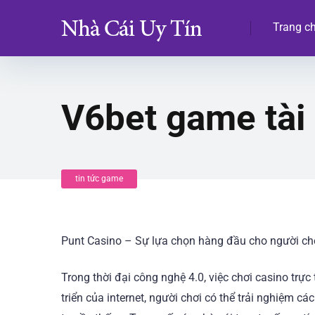
Trang c
V6bet game tài 
tin tức game
Punt Casino – Sự lựa chọn hàng đầu cho người chơ
Trong thời đại công nghệ 4.0, việc chơi casino trực
triển của internet, người chơi có thể trải nghiệm 