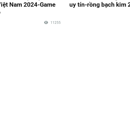
Việt Nam 2024-Game
uy tín-rồng bạch kim 
o
11255