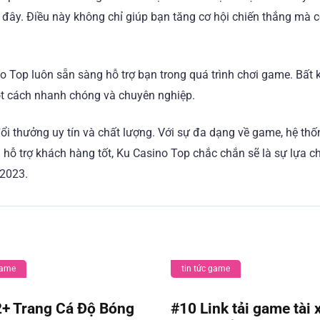
i đây. Điều này không chỉ giúp bạn tăng cơ hội chiến thắng mà 
o Top luôn sẵn sàng hỗ trợ bạn trong quá trình chơi game. Bất 
một cách nhanh chóng và chuyên nghiệp.
ổi thưởng uy tín và chất lượng. Với sự đa dạng về game, hệ th
ụ hỗ trợ khách hàng tốt, Ku Casino Top chắc chắn sẽ là sự lựa 
 2023.
game
tin tức game
2+ Trang Cá Độ Bóng
#10 Link tải game tài 