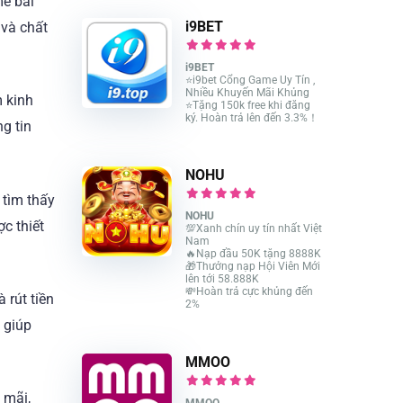
me bài
i9BET
 và chất
i9BET
⭐️i9bet Cổng Game Uy Tín ,
Nhiều Khuyến Mãi Khủng
 kinh
⭐️Tặng 150k free khi đăng
ký. Hoàn trả lên đến 3.3%！
g tin
NOHU
 tìm thấy
NOHU
ợc thiết
💯Xanh chín uy tín nhất Việt
Nam
🔥Nạp đầu 50K tặng 8888K
🎁Thưởng nạp Hội Viên Mới
lên tới 58.888K
💸Hoàn trả cực khủng đến
 rút tiền
2%
 giúp
MMOO
 mãi,