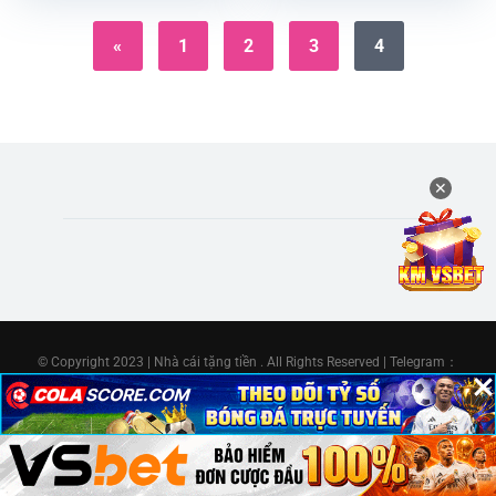
«
1
2
3
4
✕
© Copyright 2023 | Nhà cái tặng tiền . All Rights Reserved | Telegram：
×
×
×
@Nhacai8899