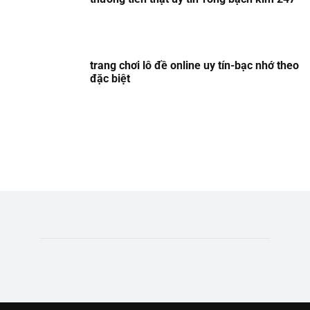
trang chơi lô đề online uy tín-bạc nhớ theo
đặc biệt