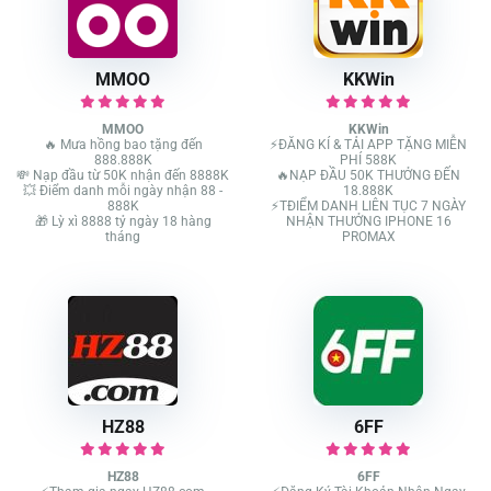
MMOO
KKWin
MMOO
KKWin
🔥 Mưa hồng bao tặng đến
⚡️ĐĂNG KÍ & TẢI APP TẶNG MIỄN
888.888K
PHÍ 588K
💸 Nạp đầu từ 50K nhận đến 8888K
🔥NẠP ĐẦU 50K THƯỞNG ĐẾN
💥 Điểm danh mỗi ngày nhận 88 -
18.888K
888K
⚡️TĐIỂM DANH LIÊN TỤC 7 NGÀY
🎁 Lỳ xì 8888 tỷ ngày 18 hàng
NHẬN THƯỞNG IPHONE 16
tháng
PROMAX
HZ88
6FF
HZ88
6FF