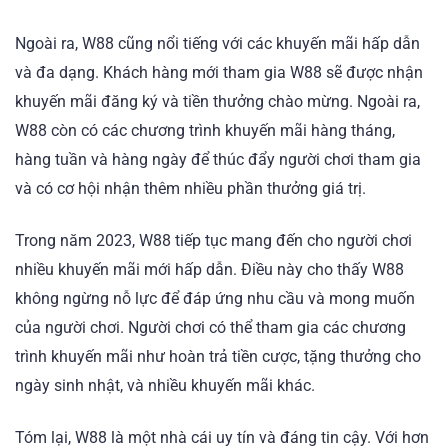
Ngoài ra, W88 cũng nổi tiếng với các khuyến mãi hấp dẫn
và đa dạng. Khách hàng mới tham gia W88 sẽ được nhận
khuyến mãi đăng ký và tiền thưởng chào mừng. Ngoài ra,
W88 còn có các chương trình khuyến mãi hàng tháng,
hàng tuần và hàng ngày để thúc đẩy người chơi tham gia
và có cơ hội nhận thêm nhiều phần thưởng giá trị.
Trong năm 2023, W88 tiếp tục mang đến cho người chơi
nhiều khuyến mãi mới hấp dẫn. Điều này cho thấy W88
không ngừng nỗ lực để đáp ứng nhu cầu và mong muốn
của người chơi. Người chơi có thể tham gia các chương
trình khuyến mãi như hoàn trả tiền cược, tặng thưởng cho
ngày sinh nhật, và nhiều khuyến mãi khác.
Tóm lại, W88 là một nhà cái uy tín và đáng tin cậy. Với hơn