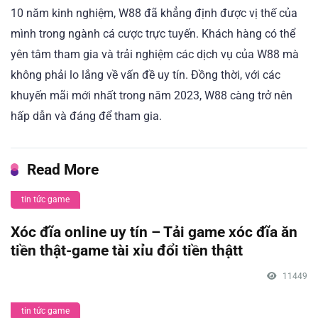
10 năm kinh nghiệm, W88 đã khẳng định được vị thế của
mình trong ngành cá cược trực tuyến. Khách hàng có thể
yên tâm tham gia và trải nghiệm các dịch vụ của W88 mà
không phải lo lắng về vấn đề uy tín. Đồng thời, với các
khuyến mãi mới nhất trong năm 2023, W88 càng trở nên
hấp dẫn và đáng để tham gia.
Read More
tin tức game
Xóc đĩa online uy tín – Tải game xóc đĩa ăn
tiền thật-game tài xỉu đổi tiền thậtt
11449
tin tức game