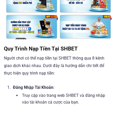
Quy Trình Nạp Tiền Tại SHBET
Người chơi có thể nạp tiền tại SHBET thông qua 8 kênh
giao dịch khác nhau. Dưới đây là hướng dẫn chi tiết để
thực hiện quy trình nạp tiền:
Đăng Nhập Tài Khoản
:
Truy cập vào trang web SHBET và đăng nhập
vào tài khoản cá cược của bạn.