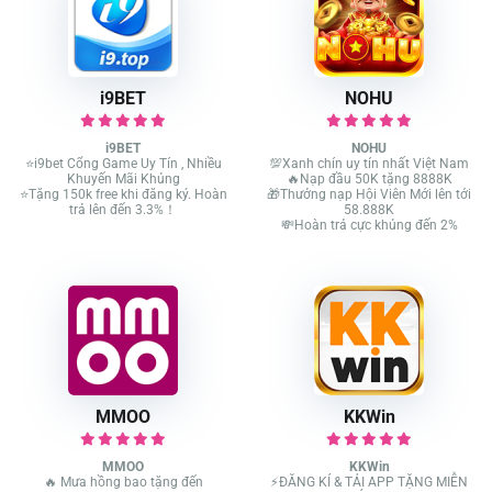
i9BET
NOHU
i9BET
NOHU
⭐️i9bet Cổng Game Uy Tín , Nhiều
💯Xanh chín uy tín nhất Việt Nam
Khuyến Mãi Khủng
🔥Nạp đầu 50K tặng 8888K
⭐️Tặng 150k free khi đăng ký. Hoàn
🎁Thưởng nạp Hội Viên Mới lên tới
trả lên đến 3.3%！
58.888K
💸Hoàn trả cực khủng đến 2%
MMOO
KKWin
MMOO
KKWin
🔥 Mưa hồng bao tặng đến
⚡️ĐĂNG KÍ & TẢI APP TẶNG MIỄN