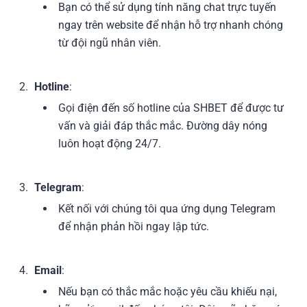
Bạn có thể sử dụng tính năng chat trực tuyến
ngay trên website để nhận hỗ trợ nhanh chóng
từ đội ngũ nhân viên.
Hotline
:
Gọi điện đến số hotline của SHBET để được tư
vấn và giải đáp thắc mắc. Đường dây nóng
luôn hoạt động 24/7.
Telegram
:
Kết nối với chúng tôi qua ứng dụng Telegram
để nhận phản hồi ngay lập tức.
Email
:
Nếu bạn có thắc mắc hoặc yêu cầu khiếu nại,