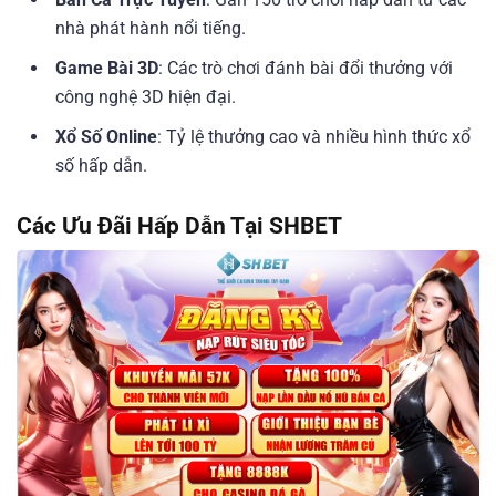
nhà phát hành nổi tiếng.
Game Bài 3D
: Các trò chơi đánh bài đổi thưởng với
công nghệ 3D hiện đại.
Xổ Số Online
: Tỷ lệ thưởng cao và nhiều hình thức xổ
số hấp dẫn.
Các Ưu Đãi Hấp Dẫn Tại SHBET