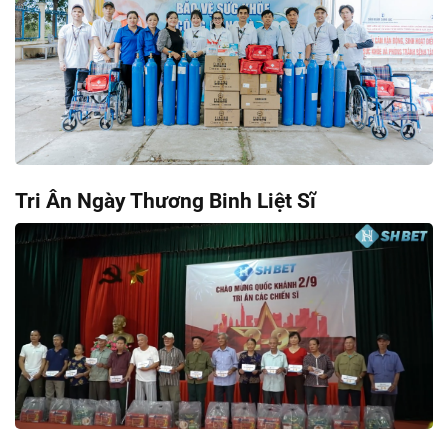
Tri Ân Ngày Thương Binh Liệt Sĩ