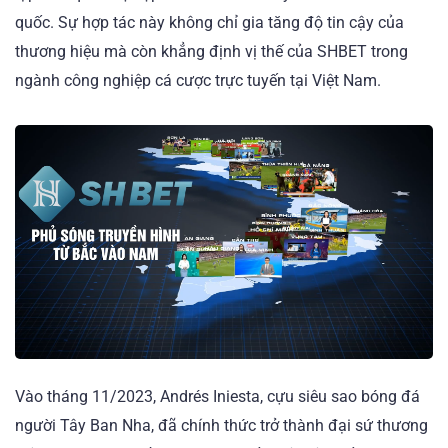
quốc. Sự hợp tác này không chỉ gia tăng độ tin cậy của
thương hiệu mà còn khẳng định vị thế của SHBET trong
ngành công nghiệp cá cược trực tuyến tại Việt Nam.
Vào tháng 11/2023, Andrés Iniesta, cựu siêu sao bóng đá
người Tây Ban Nha, đã chính thức trở thành đại sứ thương