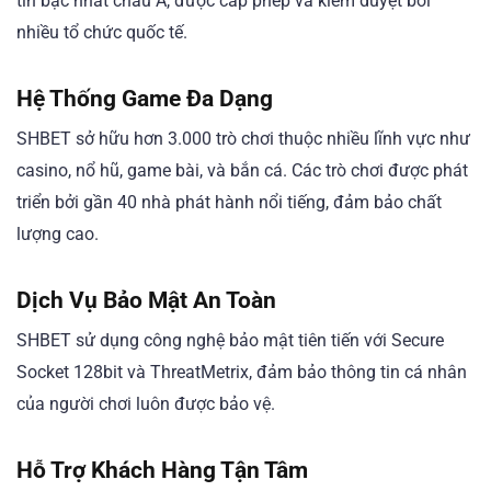
tín bậc nhất châu Á, được cấp phép và kiểm duyệt bởi
nhiều tổ chức quốc tế.
Hệ Thống Game Đa Dạng
SHBET sở hữu hơn 3.000 trò chơi thuộc nhiều lĩnh vực như
casino, nổ hũ, game bài, và bắn cá. Các trò chơi được phát
triển bởi gần 40 nhà phát hành nổi tiếng, đảm bảo chất
lượng cao.
Dịch Vụ Bảo Mật An Toàn
SHBET sử dụng công nghệ bảo mật tiên tiến với Secure
Socket 128bit và ThreatMetrix, đảm bảo thông tin cá nhân
của người chơi luôn được bảo vệ.
Hỗ Trợ Khách Hàng Tận Tâm