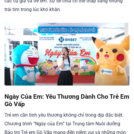
các cụ già và trẻ em. Sự sẻ chia có thể thắp sáng những
trái tim trong lúc khó khăn.
Ngày Của Em: Yêu Thương Dành Cho Trẻ Em
Gò Vấp
Trẻ em cần tình yêu thương không chỉ trong dịp đặc biệt.
Chương trình “Ngày của Em” tại Trung tâm Nuôi dưỡng
Bảo trợ Trẻ em Gò Vấp mang đến niềm vui và những món