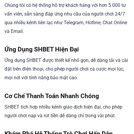
Chúng tôi có hệ thống hỗ trợ khách hàng với hơn 5.000 tư
vấn viên, sẵn sàng đáp ứng nhu cầu của người chơi 24/7
qua nhiều kênh liên lạc như Telegram, Hotline, Chat Online
và Email.
Ứng Dụng SHBET Hiện Đại
Ứng dụng SHBET được thiết kế nhỏ gọn, dễ dàng tải và cài
đặt trên điện thoại, cho phép người chơi cá cược mọi lúc,
mọi nơi với tính năng bảo mật cao.
Cơ Chế Thanh Toán Nhanh Chóng
SHBET tích hợp nhiều kênh giao dịch hiện đại, cho phép
người chơi nạp và rút tiền dễ dàng chỉ trong vài phút.
Khám Phá Hệ Thống Trò Chơi Hấp Dẫn