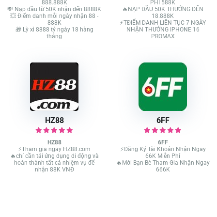
888.888K
PHÍ 588K
💸 Nạp đầu từ 50K nhận đến 8888K
🔥NẠP ĐẦU 50K THƯỞNG ĐẾN
💥 Điểm danh mỗi ngày nhận 88 -
18.888K
888K
⚡️TĐIỂM DANH LIÊN TỤC 7 NGÀY
🎁 Lỳ xì 8888 tỷ ngày 18 hàng
NHẬN THƯỞNG IPHONE 16
tháng
PROMAX
HZ88
6FF
HZ88
6FF
⚡Tham gia ngay HZ88.com
⚡Đăng Ký Tài Khoản Nhận Ngay
🔥chỉ cần tải ứng dụng di động và
66K Miễn Phí
hoàn thành tất cả nhiệm vụ để
🔥Mời Bạn Bè Tham Gia Nhận Ngay
nhận 88K VNĐ
666K