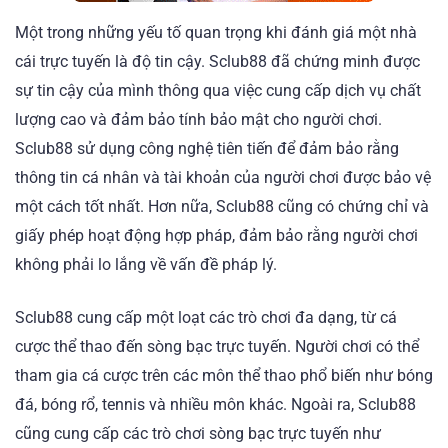
Một trong những yếu tố quan trọng khi đánh giá một nhà
cái trực tuyến là độ tin cậy. Sclub88 đã chứng minh được
sự tin cậy của mình thông qua việc cung cấp dịch vụ chất
lượng cao và đảm bảo tính bảo mật cho người chơi.
Sclub88 sử dụng công nghệ tiên tiến để đảm bảo rằng
thông tin cá nhân và tài khoản của người chơi được bảo vệ
một cách tốt nhất. Hơn nữa, Sclub88 cũng có chứng chỉ và
giấy phép hoạt động hợp pháp, đảm bảo rằng người chơi
không phải lo lắng về vấn đề pháp lý.
Sclub88 cung cấp một loạt các trò chơi đa dạng, từ cá
cược thể thao đến sòng bạc trực tuyến. Người chơi có thể
tham gia cá cược trên các môn thể thao phổ biến như bóng
đá, bóng rổ, tennis và nhiều môn khác. Ngoài ra, Sclub88
cũng cung cấp các trò chơi sòng bạc trực tuyến như