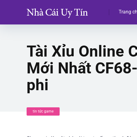
Trang c
Tài Xỉu Online
Mới Nhất CF68-
phi
tin tức game