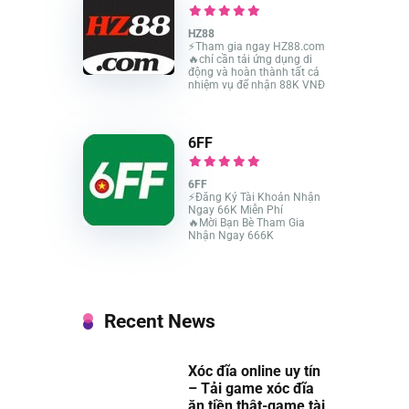
HZ88
⚡Tham gia ngay HZ88.com
🔥chỉ cần tải ứng dụng di
động và hoàn thành tất cả
nhiệm vụ để nhận 88K VNĐ
6FF
6FF
⚡Đăng Ký Tài Khoản Nhận
Ngay 66K Miễn Phí
🔥Mời Bạn Bè Tham Gia
Nhận Ngay 666K
Recent News
Xóc đĩa online uy tín
– Tải game xóc đĩa
ăn tiền thật-game tài