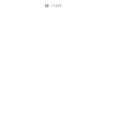
11255