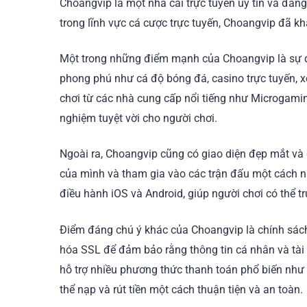
Choangvip là một nhà cái trực tuyến uy tín và đán
trong lĩnh vực cá cược trực tuyến, Choangvip đã kh
Một trong những điểm mạnh của Choangvip là sự đa 
phong phú như cá độ bóng đá, casino trực tuyến, xổ
chơi từ các nhà cung cấp nổi tiếng như Microgamin
nghiệm tuyệt vời cho người chơi.
Ngoài ra, Choangvip cũng có giao diện đẹp mắt và d
của mình và tham gia vào các trận đấu một cách 
điều hành iOS và Android, giúp người chơi có thể t
Điểm đáng chú ý khác của Choangvip là chính sác
hóa SSL để đảm bảo rằng thông tin cá nhân và tài
hỗ trợ nhiều phương thức thanh toán phổ biến như 
thể nạp và rút tiền một cách thuận tiện và an toàn.