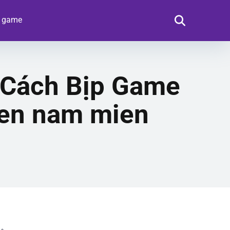
c game
? Cách Bịp Game
ien nam mien