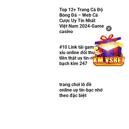
Top 12+ Trang Cá Độ
Bóng Đá – Web Cá
Cược Uy Tín Nhất
Việt Nam 2024-Game
✕
casino
#10 Link tải game tài
xỉu online đổi thưởng
tiền thật uy tín-rồng
bạch kim 247
trang chơi lô đề
online uy tín-bạc nhớ
theo đặc biệt