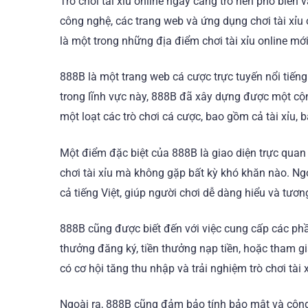
Trò chơi tài xỉu online ngày càng trở nên phổ biến v
công nghệ, các trang web và ứng dụng chơi tài xỉ
là một trong những địa điểm chơi tài xỉu online m
888B là một trang web cá cược trực tuyến nổi tiến
trong lĩnh vực này, 888B đã xây dựng được một cộ
một loạt các trò chơi cá cược, bao gồm cả tài xỉu, b
Một điểm đặc biệt của 888B là giao diện trực quan 
chơi tài xỉu mà không gặp bất kỳ khó khăn nào. Ng
cả tiếng Việt, giúp người chơi dễ dàng hiểu và tươn
888B cũng được biết đến với việc cung cấp các ph
thưởng đăng ký, tiền thưởng nạp tiền, hoặc tham g
có cơ hội tăng thu nhập và trải nghiệm trò chơi tài
Ngoài ra, 888B cũng đảm bảo tính bảo mật và côn