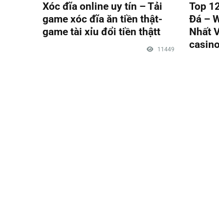
Xóc đĩa online uy tín – Tải
Top 1
game xóc đĩa ăn tiền thật-
Đá – 
game tài xỉu đổi tiền thậtt
Nhất 
casin
11449