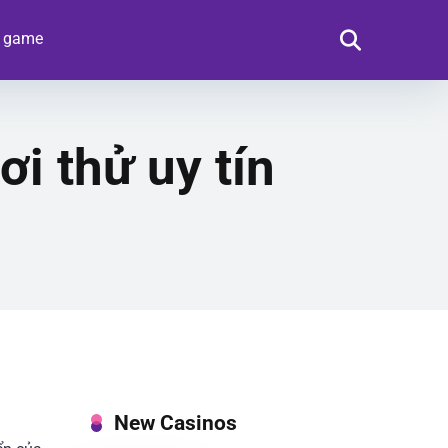
c game
i thử uy tín
New Casinos