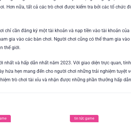
i. Hơn nữa, tất cả các trò chơi được kiểm tra bởi các tổ chức đ
hơi chỉ cần đăng ký một tài khoản và nạp tiền vào tài khoản của
 tham gia vào các bàn chơi. Người chơi cũng có thể tham gia vào 
n thế giới.
mới nhất và hấp dẫn nhất năm 2023. Với giao diện trực quan, tín
ày hứa hẹn mang đến cho người chơi những trải nghiệm tuyệt vờ
ghiệm trò chơi tài xỉu và nhận được những phần thưởng hấp dẫn
game
tin tức game