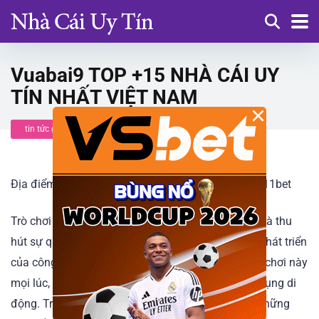
Vuabai9 TOP +15 NHÀ CÁI UY
TÍN NHẤT VIỆT NAM
×
tin tức game
Địa điểm chơi tài xỉu online mới nhất năm 2023 – 11bet
Trò chơi tài xỉu online ngày càng trở nên phổ biến và thu
hút sự quan tâm của rất nhiều người chơi. Với sự phát triển
của công nghệ, người chơi có thể tham gia vào trò chơi này
mọi lúc, mọi nơi thông qua các trang web và ứng dụng di
động. Trong số đó, 11bet được xem là một trong những