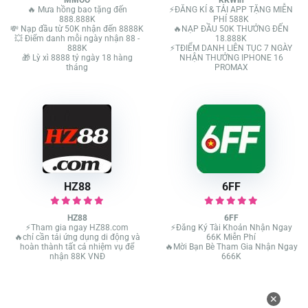
🔥 Mưa hồng bao tặng đến
⚡️ĐĂNG KÍ & TẢI APP TẶNG MIỄN
888.888K
PHÍ 588K
💸 Nạp đầu từ 50K nhận đến 8888K
🔥NẠP ĐẦU 50K THƯỞNG ĐẾN
💥 Điểm danh mỗi ngày nhận 88 -
18.888K
888K
⚡️TĐIỂM DANH LIÊN TỤC 7 NGÀY
🎁 Lỳ xì 8888 tỷ ngày 18 hàng
NHẬN THƯỞNG IPHONE 16
tháng
PROMAX
HZ88
6FF
HZ88
6FF
⚡Tham gia ngay HZ88.com
⚡Đăng Ký Tài Khoản Nhận Ngay
🔥chỉ cần tải ứng dụng di động và
66K Miễn Phí
hoàn thành tất cả nhiệm vụ để
🔥Mời Bạn Bè Tham Gia Nhận Ngay
nhận 88K VNĐ
666K
✕