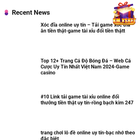
Recent News
Xóc đĩa online uy tín – Tải game xóc đĩa
ăn tiền thật-game tài xỉu đổi tiền thậtt
Top 12+ Trang Cá Độ Bóng Đá – Web Cá
Cược Uy Tín Nhất Việt Nam 2024-Game
casino
#10 Link tải game tài xỉu online đổi
thưởng tiền thật uy tín-rồng bạch kim 247
trang chơi lô đề online uy tín-bạc nhớ theo
đặc biệt