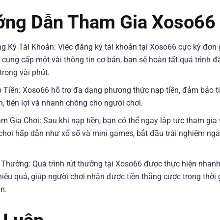
ng Dẫn Tham Gia Xoso66
g Ký Tài Khoản: Việc đăng ký tài khoản tại Xoso66 cực kỳ đơn g
 cung cấp một vài thông tin cơ bản, bạn sẽ hoàn tất quá trình đ
 trong vài phút.
 Tiền: Xoso66 hỗ trợ đa dạng phương thức nạp tiền, đảm bảo t
n, tiện lợi và nhanh chóng cho người chơi.
m Gia Chơi: Sau khi nạp tiền, bạn có thể ngay lập tức tham gia
 chơi hấp dẫn như xổ số và mini games, bắt đầu trải nghiệm nga
.
 Thưởng: Quá trình rút thưởng tại Xoso66 được thực hiện nhan
hiệu quả, giúp người chơi nhận được tiền thắng cược trong thời 
n.