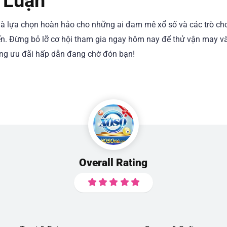
 Luận
à lựa chọn hoàn hảo cho những ai đam mê xổ số và các trò chơi 
ến. Đừng bỏ lỡ cơ hội tham gia ngay hôm nay để thử vận may 
ng ưu đãi hấp dẫn đang chờ đón bạn!
Overall Rating