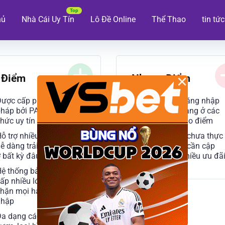
hủ
Nhà Cái Uy Tín
Lô Đề Online
Thể Thao
tin tứ
×
 Điểm
Nhược Điểm
Được cấp phép hợp
Không thể đăng nhập
háp bởi PAGCOR, tổ
do nghẽn mạng ở các
hức uy tín số 1 thế giới
khung giờ cao điểm
ỗ trợ nhiều ngôn ngữ,
Khuyến mãi chưa thực
ễ dàng trải nghiệm dù
sự đa dạng, cần cập
 bất kỳ đâu
nhật thêm nhiều ưu đã
ệ thống bảo mật cao
ấp nhiều lớp, ngăn
hặn mọi hành vi xâm
nhập
a dạng các trò chơi cá