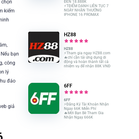
a chọn
ĐẾN 18.888K
⚡️TĐIỂM DANH LIÊN TỤC 7
ìm kiếm
NGÀY NHẬN THƯỞNG
IPHONE 16 PROMAX
 minh
HZ88
tâm,
HZ88
⚡Tham gia ngay HZ88.com
. Nếu bạn
🔥chỉ cần tải ứng dụng di
động và hoàn thành tất cả
g, công
nhiệm vụ để nhận 88K VNĐ
ọn lý
chu đáo
6FF
6FF
⚡Đăng Ký Tài Khoản Nhận
web giả
Ngay 66K Miễn Phí
🔥Mời Bạn Bè Tham Gia
Nhận Ngay 666K
6