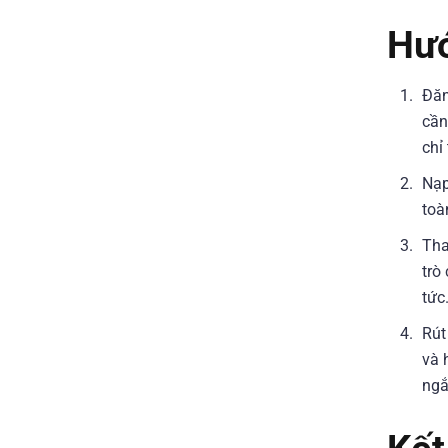
Hướ
Đăn
cần
chỉ
Nạp
toà
Tha
trò
tức
Rút
và 
ngắ