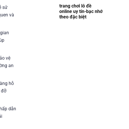
trang chơi lô đề
ễ sử
online uy tín-bạc nhớ
quen và
theo đặc biệt
 gian
iúp
ảo vệ
ường an
sàng hỗ
p đỡ
 hấp dẫn
ải