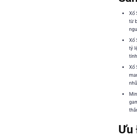
Xổ 
từ 
ngư
Xổ 
tỷ 
tín
Xổ 
man
nhữ
Min
gam
thắ
Ưu 