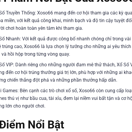
Số Truyền Thống: Xoso66 mang đến cơ hội tham gia các kỳ qua
ba miền, với kết quả công khai, minh bạch và độ tin cậy tuyệt đối
ời chơi hoàn toàn yên tâm khi tham gia.
Số Nhanh: Với kết quả được công bố nhanh chóng chỉ trong vài
lệ trúng cao, Xoso66 là lựa chọn lý tưởng cho những ai yêu thích
h và hồi hộp trong từng vòng quay.
Số VIP: Dành riêng cho những người đam mê thử thách, Xổ Số 
g đến cơ hội trúng thưởng giá trị lớn, phù hợp với những ai kha
ng chiến thắng đột phá và những phần thưởng hấp dẫn.
i Games: Bên cạnh các trò chơi xổ số, Xoso66 còn cung cấp loạ
es thú vị như bầu cua, tài xỉu, đem lại niềm vui bất tận và cơ hộ
ng lớn cho người chơi.
Điểm Nổi Bật