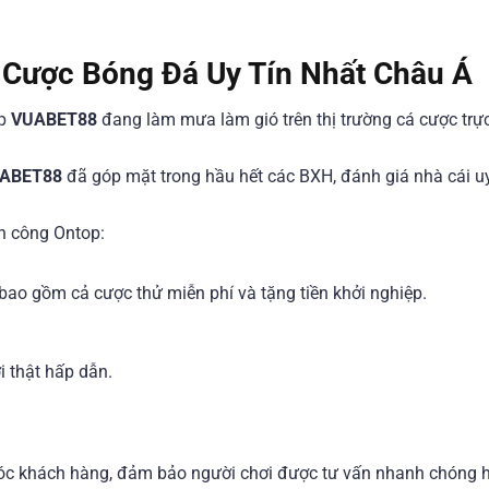
 Cược Bóng Đá Uy Tín Nhất Châu Á
ệp
VUABET88
đang làm mưa làm gió trên thị trường cá cược trực
ABET88
đã góp mặt trong hầu hết các BXH, đánh giá nhà cái uy 
h công Ontop:
bao gồm cả cược thử miễn phí và tặng tiền khởi nghiệp.
i thật hấp dẫn.
óc khách hàng, đảm bảo người chơi được tư vấn nhanh chóng hơ