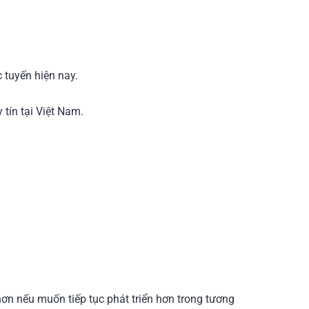
 tuyến hiện nay.
tín tại Việt Nam.
n nếu muốn tiếp tục phát triển hơn trong tương