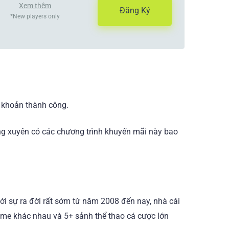
Xem thêm
Đăng Ký
*New players only
i khoản thành công.
ường xuyên có các chương trình khuyến mãi này bao
ới sự ra đời rất sớm từ năm 2008 đến nay, nhà cái
ame khác nhau và 5+ sảnh thể thao cá cược lớn