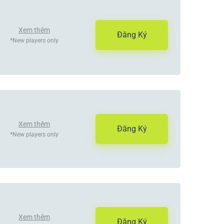
Xem thêm
Đăng Ký
*New players only
Xem thêm
Đăng Ký
*New players only
Xem thêm
Đăng Ký