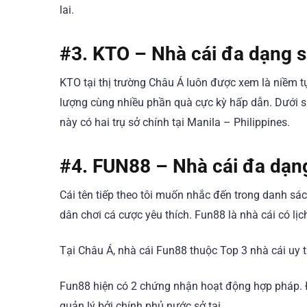
lai.
#3. KTO – Nhà cái đa dạng 
KTO tại thị trường Châu Á luôn được xem là niềm tự
lượng cùng nhiều phần quà cực kỳ hấp dẫn. Dưới sự
này có hai trụ sở chính tại Manila – Philippines.
#4. FUN88 – Nhà cái đa dạn
Cái tên tiếp theo tôi muốn nhắc đến trong danh sá
dân chơi cá cược yêu thích. Fun88 là nhà cái có l
Tại Châu Á, nhà cái Fun88 thuộc Top 3 nhà cái uy 
Fun88 hiện có 2 chứng nhận hoạt động hợp pháp. Đó
quản lý bởi chính phủ nước sở tại.