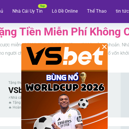
hủ
Nhà Cái Uy Tín
Lô Đề Online
Thể Thao
tin tứ
Tặng Tiền Miễn Phí Không 
×
cược miễn phí khi đăng ký thành viên mới khi mở tài khoản. Nhà 
 người chơi rất nhiều cơ hội cá cược dù chỉ sở hữu số vốn khở
Tặng thưởng tại
VSbet
⚡Nhà cái truyền thống và uy tín nhất Việt Nam.
🔥 Tặng 150k free khi đăng ký.
🔥 Hoàn trả lên đến 3.3%！