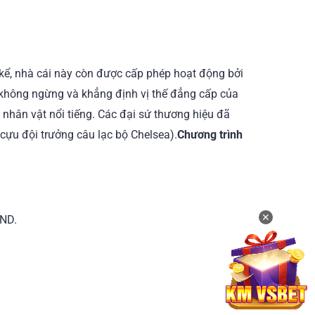
 kể, nhà cái này còn được cấp phép hoạt động bởi
n không ngừng và khẳng định vị thế đẳng cấp của
 nhân vật nổi tiếng. Các đại sứ thương hiệu đã
cựu đội trưởng câu lạc bộ Chelsea).
Chương trình
✕
VND.