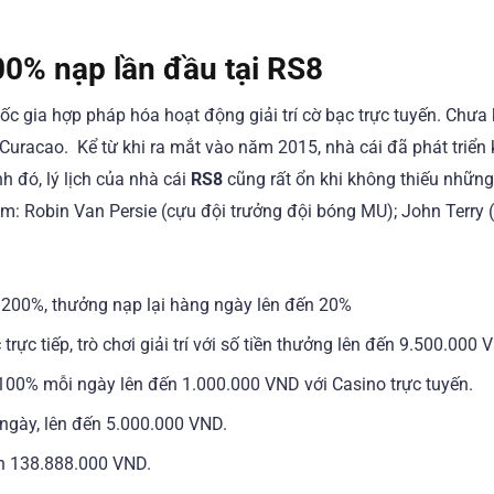
0% nạp lần đầu tại RS8
ốc gia hợp pháp hóa hoạt động giải trí cờ bạc trực tuyến. Chưa
 Curacao. Kể từ khi ra mắt vào năm 2015, nhà cái đã phát triể
h đó, lý lịch của nhà cái
RS8
cũng rất ổn khi không thiếu những
m: Robin Van Persie (cựu đội trưởng đội bóng MU); John Terry (
200%, thưởng nạp lại hàng ngày lên đến 20%
rực tiếp, trò chơi giải trí với số tiền thưởng lên đến 9.500.000 
100% mỗi ngày lên đến 1.000.000 VND với Casino trực tuyến.
 ngày, lên đến 5.000.000 VND.
ến 138.888.000 VND.